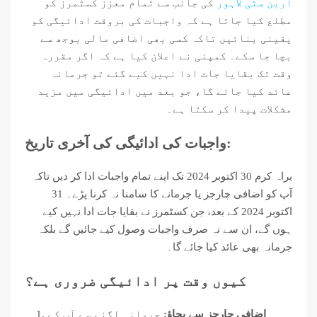
اربن سٹی لاہور
کی جانب سے تمام معزز کسٹمرز کو
مطلع کیا جاتا ہے کہ واجبات کی بروقت ادائیگی کو
یقینی بنائیں تاکہ کسی بھی اضافی مالی بوجھ سے
بچا جا سکے۔ کمپنی نے اعلان کیا ہے کہ اگر مقررہ
وقت تک بقایا جات ادا نہیں کیے گئے تو جرمانہ
عائد کیا جائے گا، جو بعد میں ادائیگی میں مزید
مشکلات پیدا کر سکتا ہے۔
واجبات کی ادائیگی کی آخری تاریخ:
براہ کرم 30 اکتوبر 2024 تک اپنے تمام واجبات ادا کر دیں تاکہ
آپ کو اضافی چارجز یا جرمانے کا سامنا نہ کرنا پڑے۔ 31
اکتوبر 2024 کے بعد، جن کسٹمرز نے بقایا جات ادا نہیں کیے
ہوں گے، ان سے نہ صرف واجبات وصول کیے جائیں گے بلکہ
جرمانہ بھی عائد کیا جائے گا۔
کیوں وقت پر ادائیگی ضروری ہے؟
اضافی چارجز سے بچاؤ:
جرمانہ لگنے سے آپ کے