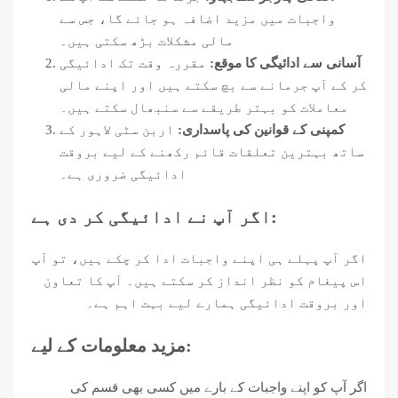
واجبات میں مزید اضافہ ہو جائے گا، جس سے
مالی مشکلات بڑھ سکتی ہیں۔
آسانی سے ادائیگی کا موقع:
مقررہ وقت تک ادائیگی
کر کے آپ جرمانے سے بچ سکتے ہیں اور اپنے مالی
معاملات کو بہتر طریقے سے سنبھال سکتے ہیں۔
کمپنی کے قوانین کی پاسداری:
اربن سٹی لاہور کے
ساتھ بہترین تعلقات قائم رکھنے کے لیے بروقت
ادائیگی ضروری ہے۔
اگر آپ نے ادائیگی کر دی ہے:
اگر آپ پہلے ہی اپنے واجبات ادا کر چکے ہیں، تو آپ
اس پیغام کو نظر انداز کر سکتے ہیں۔ آپ کا تعاون
اور بروقت ادائیگی ہمارے لیے بہت اہم ہے۔
مزید معلومات کے لیے:
اگر آپ کو اپنے واجبات کے بارے میں کسی بھی قسم کی