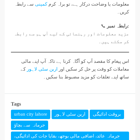
معلومات یا وضاحت درکار ہے، تو براہ کرم
کمپنی
سے رابطہ
کریں۔
📞
رابطہ نمبر:
مزید معلومات اور رہنمائی کے لیے آپ ہم سے رابطہ
کر سکتے ہیں۔
اس پیغام کا مقصد آپ کو آگاہ کرنا ہے تاکہ آپ اپنے مالی
معاملات کو وقت پر حل کر سکیں اور
اربن سٹی لاہور
کے
ساتھ اپنے تعلقات کو مزید مضبوط بنا سکیں۔
Tags
urban city lahore
اربن سٹی لاہور
بروقت ادائیگی
جرمانہ سے بچاؤ
جرمانہ عائد، اضافی مالی بوجھ، بقایا جات کی ادائیگی،