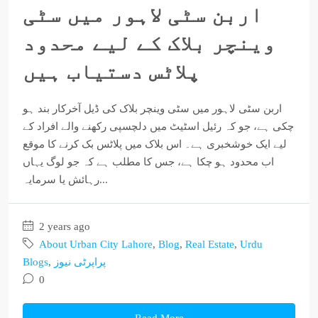
اربن سٹی لاہور میں سٹی
وینچر بلاک کے لیے محدود
پلاٹس دستیاب ہیں
اربن سٹی لاہور میں سٹی وینچر بلاک کی ڈیل آخرکار بند ہو
چکی ہے، جو کہ رئیل اسٹیٹ میں دلچسپی رکھنے والے افراد کے
لیے ایک خوشخبری ہے۔ اس بلاک میں پلاٹس بک کرنے کا موقع
اب محدود ہو چکا ہے، جس کا مطلب ہے کہ جو لوگ یہاں
رہائش یا سرمایہ...
2 years ago
About Urban City Lahore
,
Blog
,
Real Estate
,
Urdu
Blogs
,
پراپرٹی نیوز
0
Read More