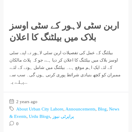
اربن سٹی لاہور کے سٹی اوسز
بلاک میں بیلٹنگ کا اعلان
بیلٹنگ کے عمل کی تفصیلات اربن سٹی لاہور نے اپنے سٹی
اوسز بلاک میں بیلٹنگ کا اعلان کر دیا ہے، جو کہ پلاٹ مالکان
کے لئے ایک اہم موقع ہے۔ بیلٹنگ میں شامل ہونے کے لئے،
ممبران کو کچھ بنیادی شرائط پوری کرنی ہوں گی۔ سب سے
پہلے، یہ...
2 years ago
About Urban City Lahore
,
Announcements
,
Blog
,
News
& Events
,
Urdu Blogs
,
پراپرٹی نیوز
0