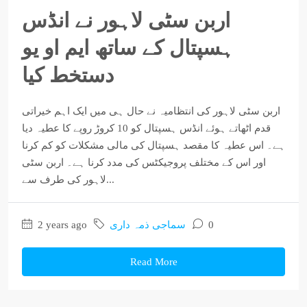
اربن سٹی لاہور نے انڈس
ہسپتال کے ساتھ ایم او یو
دستخط کیا
اربن سٹی لاہور کی انتظامیہ نے حال ہی میں ایک اہم خیراتی
قدم اٹھاتے ہوئے انڈس ہسپتال کو 10 کروڑ روپے کا عطیہ دیا
ہے۔ اس عطیہ کا مقصد ہسپتال کی مالی مشکلات کو کم کرنا
اور اس کے مختلف پروجیکٹس کی مدد کرنا ہے۔ اربن سٹی
لاہور کی طرف سے...
2 years ago
سماجی ذمہ داری
0
Read More